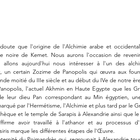
 doute que l'origine de l'Alchimie arabe et occidental
re noire de Kemet. Nous aurons l'occasion de revenir 
allons aujourd'hui nous intéresser à l'un des alchim
un certain Zozime de Panopolis qui œuvra aux four
de moitié du IIIe siècle et au début du IVe de notre ère
e Panopolis, l'actuel Akhmin en Haute Egypte que les G
de leur dieu Pan correspondant au Min égyptien, une 
arqué par l'Hermétisme, l'Alchimie et plus tard par le G
othèque et le temple de Sarapis à Alexandrie ainsi que l
irme avoir travaillé à l'athanor et au processus d'osi
is marque les différentes étapes de l'Œuvre.
fraternité du Poimandrès qui  regroupait à Alexandrie tou