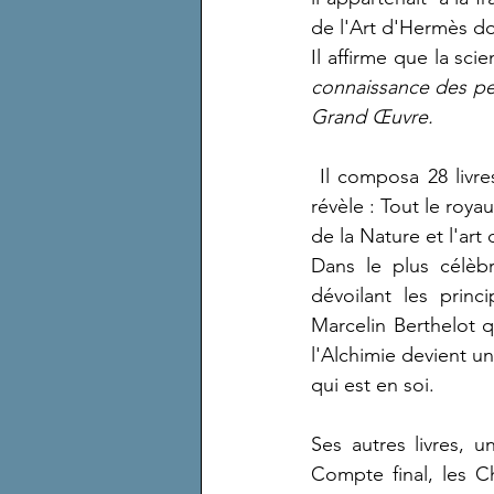
de l'Art d'Hermès don
connaissance des pes
Grand Œuvre.
 Il composa 28 livres dédiés à Théosobie qui pratiquait l'Alchimie à Alexandrie et à qui il 
révèle : Tout le roya
de la Nature et l'art 
Dans le plus célèbr
dévoilant les princ
Marcelin Berthelot q
l'Alchimie devient u
qui est en soi. 
Ses autres livres, u
Compte final, les Ch