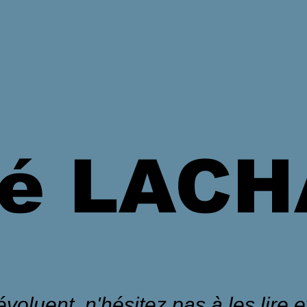
é LAC
voluent, n'hésitez pas à les lire et