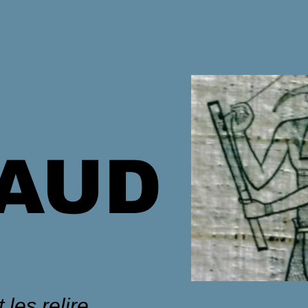
HAUD
 les relire