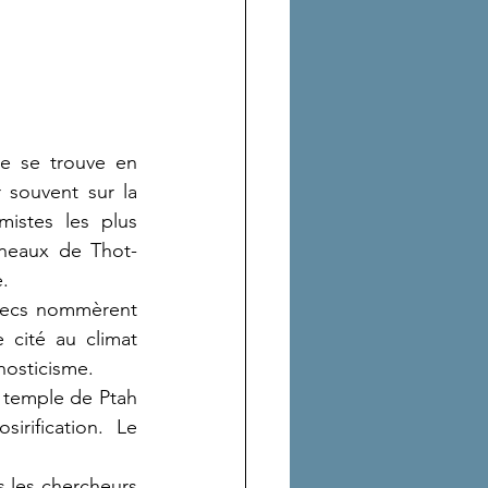
e se trouve en 
souvent sur la 
istes les plus 
neaux de Thot-
.
recs nommèrent 
cité au climat 
nosticisme.
e temple de Ptah 
rification. Le 
s les chercheurs 