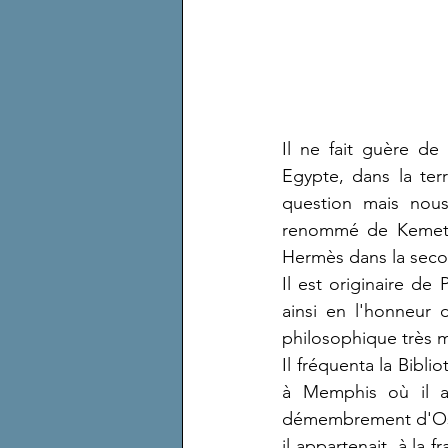
Il ne fait guère de
Egypte, dans la ter
question mais nous 
renommé de Kemet, 
Hermès dans la secon
Il est originaire d
ainsi en l'honneur 
philosophique très m
Il fréquenta la Bibli
à Memphis où il aff
démembrement d'Osir
il appartenait  à la 