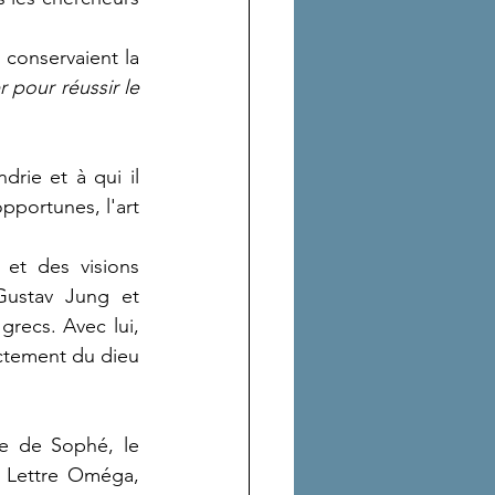
Il affirme que la science alchimique a ses racines en Egypte dont les prêtres conservaient la 
pour réussir le 
pportunes, l'art 
et des visions 
Gustav Jung et 
recs. Avec lui, 
ctement du dieu 
re de Sophé, le 
a Lettre Oméga, 