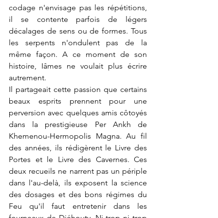
codage n'envisage pas les répétitions, 
il se contente parfois de légers 
décalages de sens ou de formes. Tous 
les serpents n'ondulent pas de la 
même façon. A ce moment de son 
histoire, Iâmes ne voulait plus écrire 
autrement.
Il partageait cette passion que certains 
beaux esprits prennent pour une 
perversion avec quelques amis côtoyés 
dans la prestigieuse Per Ankh de 
Khemenou-Hermopolis Magna. Au fil 
des années, ils rédigèrent le Livre des 
Portes et le Livre des Cavernes. Ces 
deux recueils ne narrent pas un périple 
dans l'au-delà, ils exposent la science 
des dosages et des bons régimes du 
Feu qu'il faut entretenir dans les 
fourneaux de Djéhouty. Ni trop ni trop 