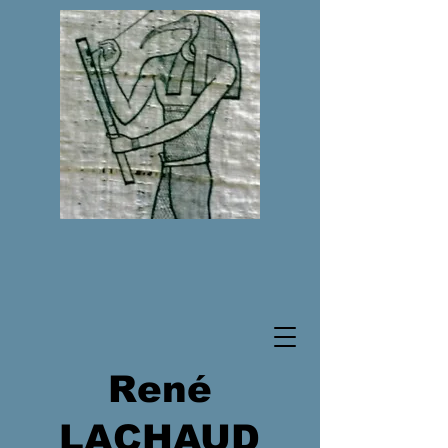
René
LACHAUD