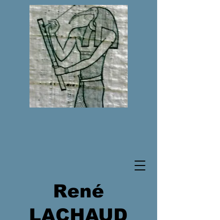
René
LACHAUD