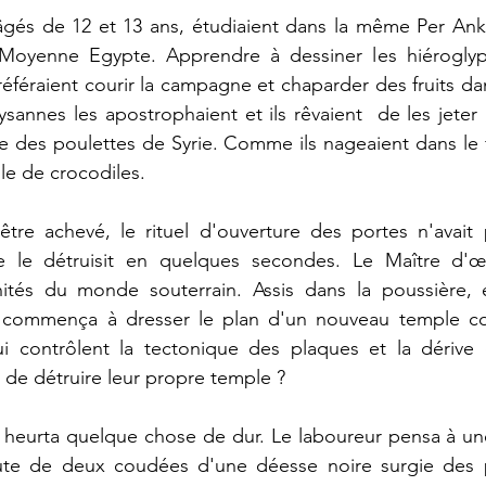
âgés de 12 et 13 ans, étudiaient dans la même Per Ankh
Moyenne Egypte. Apprendre à dessiner les hiéroglyph
référaient courir la campagne et chaparder des fruits da
sannes les apostrophaient et ils rêvaient  de les jeter à
 des poulettes de Syrie. Comme ils nageaient dans le fle
le de crocodiles.
être achevé, le rituel d'ouverture des portes n'avait 
e le détruisit en quelques secondes. Le Maître d'œ
nités du monde souterrain. Assis dans la poussière, 
 il commença à dresser le plan d'un nouveau temple co
 contrôlent la tectonique des plaques et la dérive d
e de détruire leur propre temple ?
 heurta quelque chose de dur. Le laboureur pensa à une
aute de deux coudées d'une déesse noire surgie des 