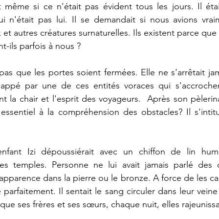
ait même si ce n'était pas évident tous les jours. Il ét
ui n'était pas lui. Il se demandait si nous avions vra
 et autres créatures surnaturelles. Ils existent parce qu
-ils parfois à nous ?
as que les portes soient fermées. Elle ne s'arrêtait jam
appé par une de ces entités voraces qui s'accrochen
t la chair et l'esprit des voyageurs.  Après son pèleri
e essentiel à la compréhension des obstacles? Il s'intitu
enfant Izi dépoussiérait avec un chiffon de lin humi
 temples. Personne ne lui avait jamais parlé des di
parence dans la pierre ou le bronze. A force de les care
e parfaitement. Il sentait le sang circuler dans leur veine 
 que ses frères et ses sœurs, chaque nuit, elles rajeunissa