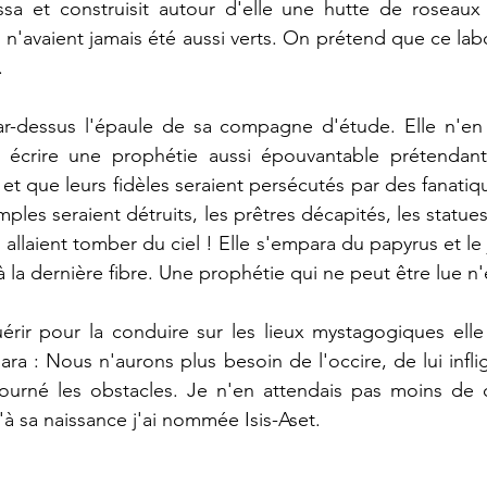
ressa et construisit autour d'elle une hutte de roseaux
 n'avaient jamais été aussi verts. On prétend que ce labo
.
 par-dessus l'épaule de sa compagne d'étude. Elle n'en 
 écrire une prophétie aussi épouvantable prétendant
 et que leurs fidèles seraient persécutés par des fanati
ples seraient détruits, les prêtres décapités, les statues
s allaient tomber du ciel ! Elle s'empara du papyrus et le j
 la dernière fibre. Une prophétie qui ne peut être lue n'
rir pour la conduire sur les lieux mystagogiques elle 
ra : Nous n'aurons plus besoin de l'occire, de lui inflig
ntourné les obstacles. Je n'en attendais pas moins de ce
'à sa naissance j'ai nommée Isis-Aset.