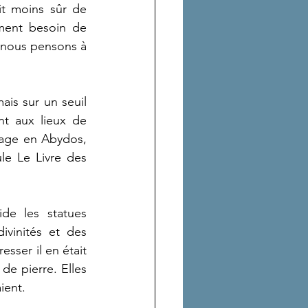
ait moins sûr de 
iment besoin de 
e nous pensons à 
ais sur un seuil 
t aux lieux de 
nage en Abydos, 
le Le Livre des 
de les statues 
vinités et des 
sser il en était 
de pierre. Elles 
ient.