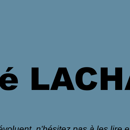
é LAC
voluent, n'hésitez pas à les lire et