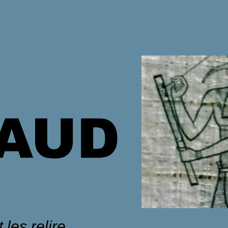
HAUD
 les relire