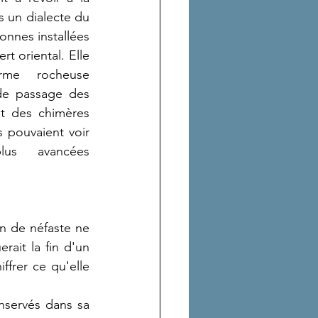
s un dialecte du 
onnes installées 
 oriental. Elle 
rme rocheuse 
de passage des 
t des chimères 
s pouvaient voir 
us avancées 
en de néfaste ne 
ait la fin d'un 
frer ce qu'elle 
nservés dans sa 