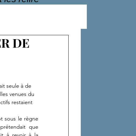
R DE
t seule à de 
lles venues du 
tifs restaient 
ôt sous le règne 
rétendait que 
t à revoir à la 