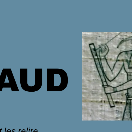
HAUD
 les relire