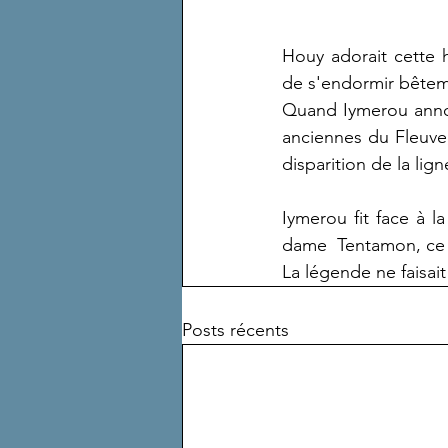
Houy adorait cette h
de s'endormir bêtem
Quand Iymerou annonç
anciennes du Fleuve,
disparition de la lign
Iymerou fit face à l
dame  Tentamon, ce 
La légende ne faisa
Posts récents