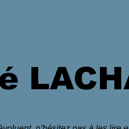
é LAC
voluent, n'hésitez pas à les lire et