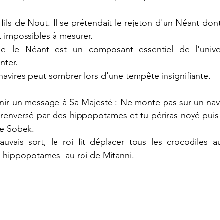
le fils de Nout. Il se prétendait le rejeton d'un Néant dont
t impossibles à mesurer.
e le Néant est un composant essentiel de l'univers
nter.
navires peut sombrer lors d'une tempête insignifiante.
venir un message à Sa Majesté : Ne monte pas sur un navi
 renversé par des hippopotames et tu périras noyé puis
de Sobek.
uvais sort, le roi fit déplacer tous les crocodiles au
es hippopotames  au roi de Mitanni.