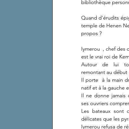
bibliothèque personn
Quand d'érudits épig
temple de Henen Neso
propos ?
Iymerou  , chef des 
est le vrai roi de Ke
Autour de lui to
remontant au début 
Il porte  à la main 
natif et à la gauche e
Il ne donne jamais d
ses ouvriers compr
Les bateaux sont d
délicates que les py
Iymerou refusa de réa