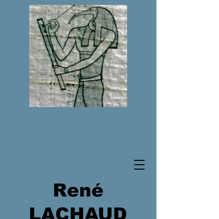
René
LACHAUD