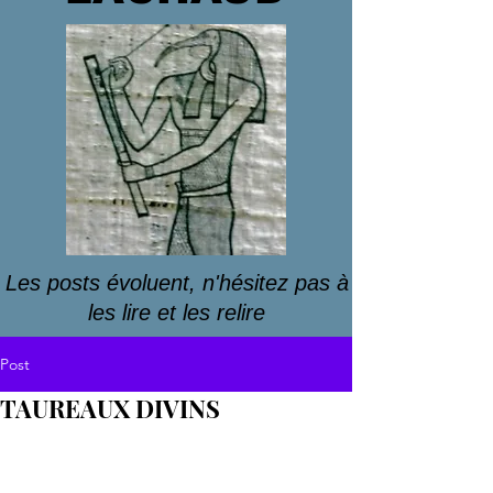
Les posts évoluent, n'hésitez pas à
les lire et les relire
Post
TAUREAUX DIVINS