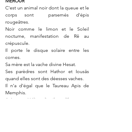
MEROUR
C'est un animal noir dont la queue et le 
corps sont  parsemés d'épis 
rougeâtres.
Noir comme le limon et le Soleil 
nocturne, manifestation de Rê au 
crépuscule.
Il porte le disque solaire entre les 
cornes.
Sa mère est la vache divine Hesat.
Ses parèdres sont Hathor et Iousâs 
quand elles sont des déesses vaches.
Il n'a d'égal que le Taureau Apis de 
Memphis.
A Iounou-Héliopolis, il est l'hypostase 
de Rê-Tem : 
Messager de Rê et 
compagnon de route de Tem.
Il est inhumé dans une nécropole de la 
cité solaire.