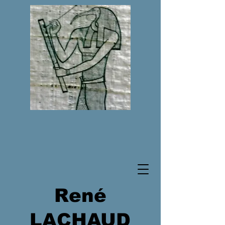
René
LACHAUD