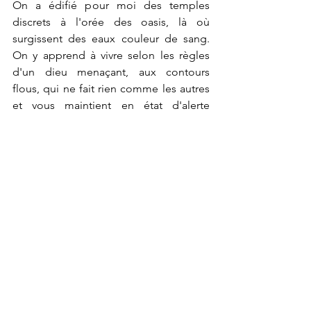
On a édifié pour moi des temples 
discrets à l'orée des oasis, là où 
surgissent des eaux couleur de sang. 
On y apprend à vivre selon les règles 
d'un dieu menaçant, aux contours 
flous, qui ne fait rien comme les autres 
et vous maintient en état d'alerte 
permanent.
Je suis SETH, je fais peur mais je 
voudrais bien qu'on m'aime.
Voir tout
Posts récents