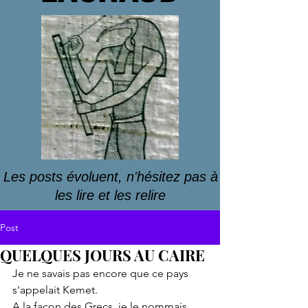
Les posts évoluent, n'hésitez pas à
les lire et les relire
Post
QUELQUES JOURS AU CAIRE
Je ne savais pas encore que ce pays 
s'appelait Kemet.
A la façon des Grecs, je le nommais 