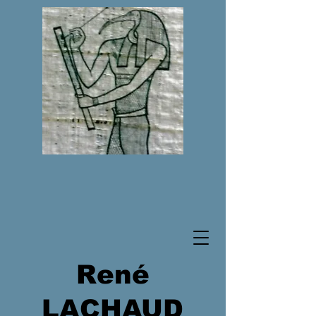
René
LACHAUD