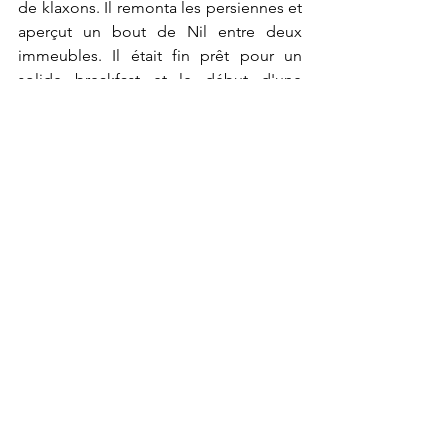
de klaxons. Il remonta les persiennes et 
aperçut un bout de Nil entre deux 
immeubles. Il était fin prêt pour un 
solide breakfast et le début d'une 
aventure qui allait occuper le reste de 
son existence. 
Voir tout
Posts récents