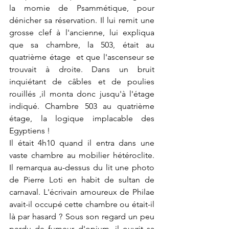
la momie de Psammétique, pour 
dénicher sa réservation. Il lui remit une 
grosse clef à l'ancienne, lui expliqua 
que sa chambre, la 503, était au 
quatrième étage  et que l'ascenseur se 
trouvait à droite. Dans un bruit 
inquiétant de câbles et de poulies 
rouillés ,il monta donc jusqu'à l'étage 
indiqué. Chambre 503 au quatrième 
étage, la logique implacable des 
Egyptiens !
Il était 4h10 quand il entra dans une 
vaste chambre au mobilier hétéroclite. 
Il remarqua au-dessus du lit une photo 
de Pierre Loti en habit de sultan de 
carnaval. L'écrivain amoureux de Philae 
avait-il occupé cette chambre ou était-il 
là par hasard ? Sous son regard un peu 
perdu de fumeur d'opium, il ouvrit sa 