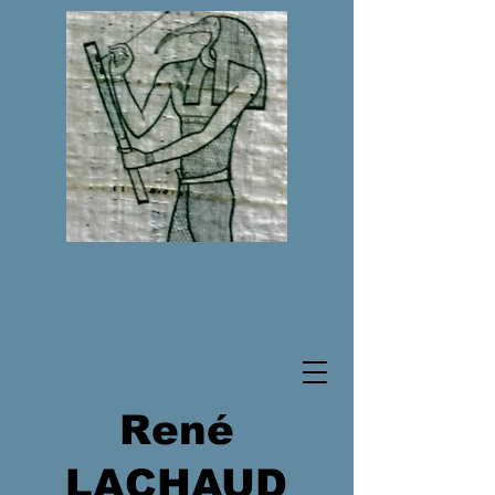
René
LACHAUD