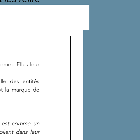
met. Elles leur 
e des entités 
t la marque de 
re est comme un 
lient dans leur 