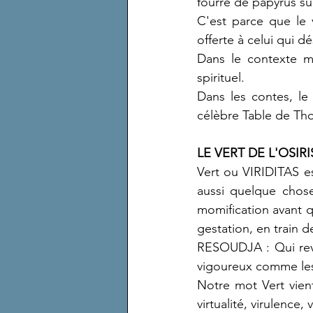
fourré de papyrus sur
C'est parce que le ve
offerte à celui qui dé
Dans le contexte my
spirituel.
Dans les contes, le
célèbre Table de Th
LE VERT DE L'OSIR
Vert ou VIRIDITAS es
aussi quelque chose
momification avant que
gestation, en train 
RESOUDJA : Qui revie
vigoureux comme les
Notre mot Vert vien
virtualité, virulence, vi