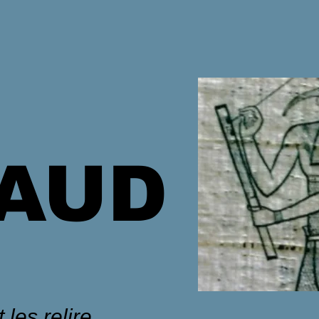
HAUD
 les relire