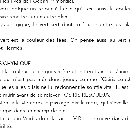
 les rives de l'Océan Primordial.
rt indique un retour à la vie qu'il est aussi la couleur
sire renaître sur un autre plan. 
stagogique, le vert sert d'intermédiaire entre les pla
 vert est la couleur des fées. On pense aussi au vert 
ot-Hermès.
IS CHYMIQUE
t la couleur de ce qui végète et est en train de s'anim
 qui n'est pas mûr donc jeune, comme l'Osiris couché
 les ailes d'Isis ne lui redonnent le souffle vital. IL est 
de mûrir avant de se relever : OSIRIS RESOUDJA.
nt à la vie après le passage par la mort, qui s'éveille e
 épis dans un champ de blé.
t du latin Viridis dont la racine VIR se retrouve dans
rilité.