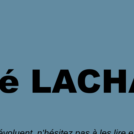
é LAC
voluent, n'hésitez pas à les lire et