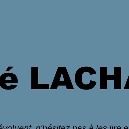
é LAC
voluent, n'hésitez pas à les lire et