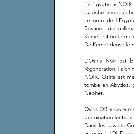
En Egypte, le NOIR n'
du riche limon, un hu
Le nom de l'Egypte 
Royaume des milléna
Kemet est un terme don
De Kemet dérive le m
L'Osiris Noir est 
régénération, l'alchim
NOIR, Osiris est mé
tombe en Abydos, gr
Nebhet.
Osiris OR encore ma
germination lente, e
Dans les savants Co
associé à IOUF, ce 