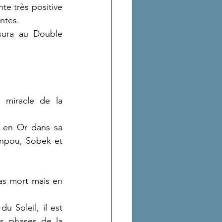
te très positive 
ntes.
sura au Double 
 miracle de la 
 en Or dans sa 
npou, Sobek et 
s mort mais en 
 Soleil, il est 
s phases de la 