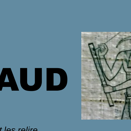
HAUD
 les relire