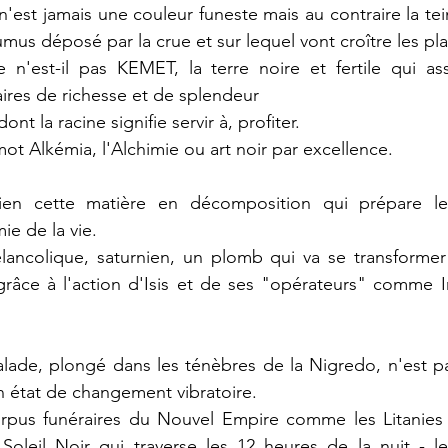
est jamais une couleur funeste mais au contraire la tein
mus déposé par la crue et sur lequel vont croître les pla
n'est-il pas KEMET, la terre noire et fertile qui as
ires de richesse et de splendeur
t la racine signifie servir à, profiter.
ot Alkémia, l'Alchimie ou art noir par excellence.
bien cette matière en décomposition qui prépare le
ie de la vie.
lancolique, saturnien, un plomb qui va se transformer
âce à l'action d'Isis et de ses "opérateurs" comme I
lade, plongé dans les ténèbres de la Nigredo, n'est pa
n état de changement vibratoire.
rpus funéraires du Nouvel Empire comme les Litanies du
Soleil Noir qui traverse les 12 heures de la nuit - le