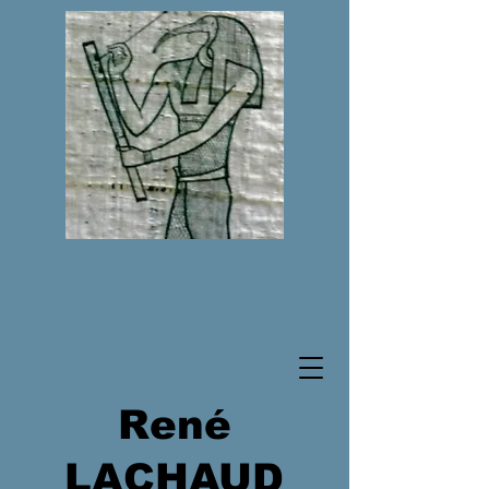
René
LACHAUD