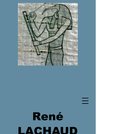
René
LACHAUD