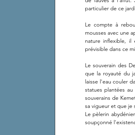
de fauves à l'affût.
particulier de ce jar
Le compte à rebour
mousses avec une appl
nature inflexible, i
prévisible dans ce m
Le souverain des Deu
que la royauté du ja
laisse l'eau couler 
statues plantées au 
souverains de Kemet 
sa vigueur et que je 
Le pèlerin abydénien
soupçonné l'existen