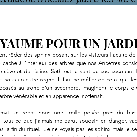
YAUME POUR UN JARD
nt rôder des sphinx posant sur les visiteurs l'acuité de
e cache à l'intérieur des arbres que nos Ancêtres cons
 sève et de résine. Seth est le vent du sud secouant l
s sous un autre règne. Il faut se méfier de ceux qui, les
adossés au tronc d'un sycomore, imaginent le corps d'O
 arbre vénérable et en apparence inoffensif.
rvit un repas sous une treille posée près du bassi
 tout ce que j'aimais me parut soudain en danger, vacill
 la fin du rituel.  Je ne voyais pas les sphinx mais je se