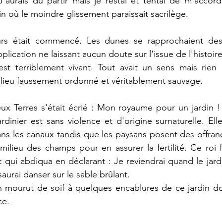
 J'aurais dû partir mais je restai et tentai de m'accord
din où le moindre glissement paraissait sacrilège.
s était commencé. Les dunes se rapprochaient des 
ication ne laissant aucun doute sur l'issue de l'histoire
l est terriblement vivant. Tout avait un sens mais rien n
ilieu faussement ordonné et véritablement sauvage.
x Terres s'était écrié : Mon royaume pour un jardin ! I
rdinier est sans violence et d'origine surnaturelle. Elle
dans les canaux tandis que les paysans posent des offran
milieu des champs pour en assurer la fertilité. Ce roi f
qui abdiqua en déclarant : Je reviendrai quand le jardi
saurai danser sur le sable brûlant.
 mourut de soif à quelques encablures de ce jardin dont
ce.