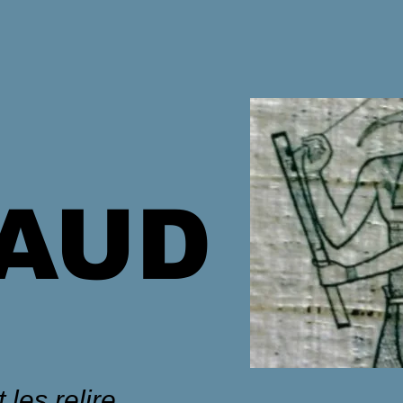
HAUD
 les relire