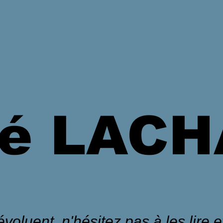
é LAC
voluent, n'hésitez pas à les lire et