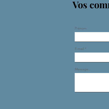
Vos comm
Prénom
E-mail
Message...