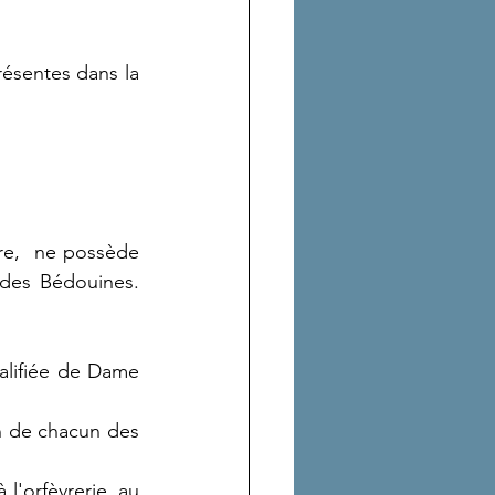
ésentes dans la 
re,  ne possède 
 des Bédouines. 
ualifiée de Dame 
n de chacun des 
l'orfèvrerie, au 