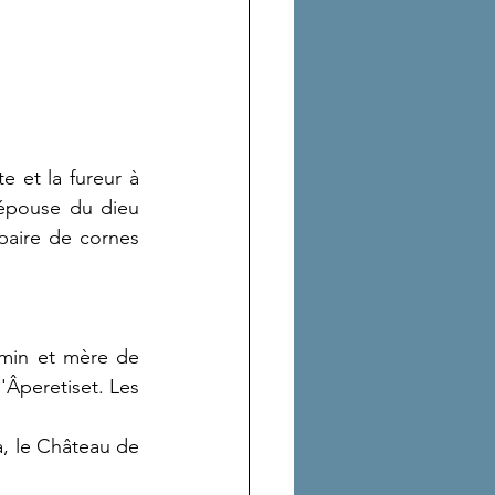
 et la fureur à 
'épouse du dieu 
paire de cornes 
in et mère de 
peretiset. Les  
, le Château de 