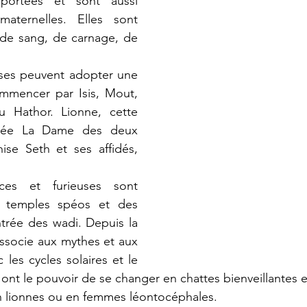
portées et sont aussi 
ternelles. Elles sont 
 de sang, de carnage, de 
ses peuvent adopter une 
mmencer par Isis, Mout, 
u Hathor. Lionne, cette 
mée La Dame des deux 
nise Seth et ses affidés, 
ces et furieuses sont 
 temples spéos et des 
ntrée des wadi. Depuis la 
associe aux mythes et aux 
 les cycles solaires et le 
 ont le pouvoir de se changer en chattes bienveillantes e
n lionnes ou en femmes léontocéphales.