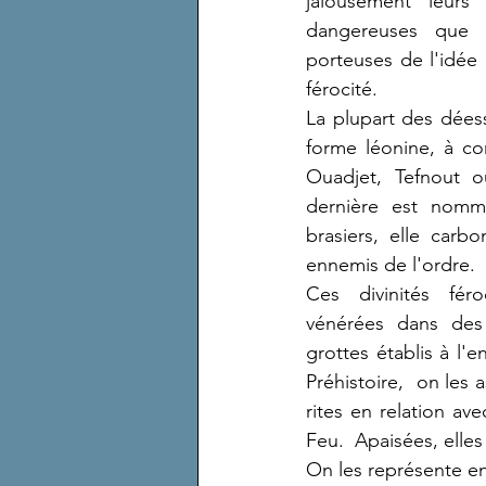
jalousement leurs 
dangereuses que ma
porteuses de l'idée
férocité.  
La plupart des dées
forme léonine, à co
Ouadjet, Tefnout o
dernière est nom
brasiers, elle carbo
ennemis de l'ordre.
Ces divinités féro
vénérées dans des
grottes établis à l'e
Préhistoire,  on les 
rites en relation avec
Feu.  Apaisées, elles
On les représente e