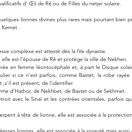
lificatifs d' Œil de Rê ou de Filles du netjer solaire.
uelques lionnes divines plus rares mais pourtant bien pr
e Kemet .
esse complexe est attesté dès la IVe dynastie.
 elle est l'épouse de Rê et protège la ville de Nekhen.
gurée en femme léontocéphale et, à part le Disque solai
culier si ce n'est parfois, comme Bastet, la robe rayée
s'il est présent, de l'identifier.
forme d'Hathor, de Nekhbet, de Bastet ou de Sekhmet.
troit avec le Sinaï et les contrées orientales, parfois q
erpent à tête de lionne, elle est associée à la protectio
ses lionnes, elle est associée à la royauté mais aussi à 