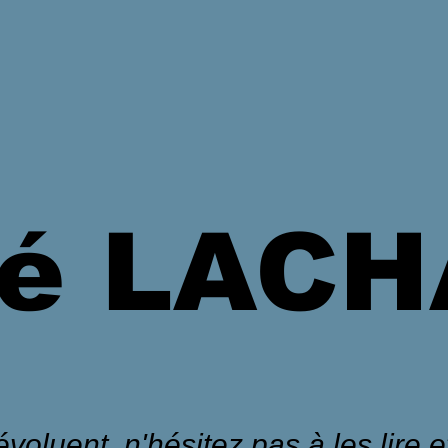
é LAC
voluent, n'hésitez pas à les lire et