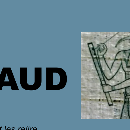
HAUD
 les relire