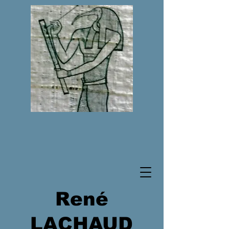
René
LACHAUD