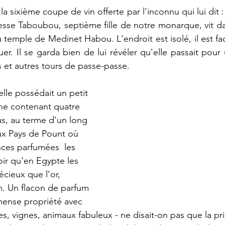
 la sixième coupe de vin offerte par l'inconnu qui lui dit :
cesse Taboubou, septième fille de notre monarque, vit da
u temple de Medinet Habou. L'endroit est isolé, il est fac
uer. Il se garda bien de lui révéler qu'elle passait pour
s et autres tours de passe-passe.
elle possédait un petit 
ne contenant quatre 
s, au terme d'un long 
ux Pays de Pount où 
nces parfumées  les 
voir qu'en Egypte les 
cieux que l'or, 
um. Un flacon de parfum 
mense propriété avec 
res, vignes, animaux fabuleux - ne disait-on pas que la pr