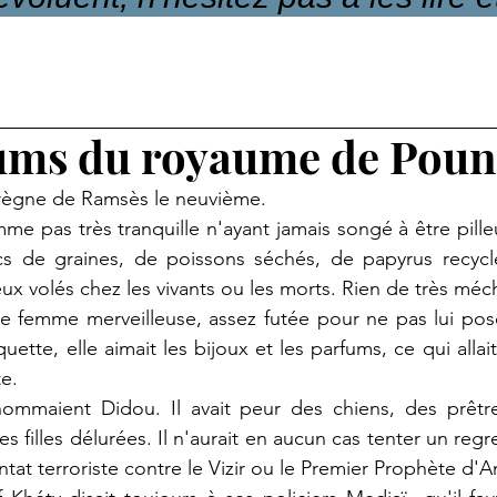
ums du royaume de Poun
règne de Ramsès le neuvième.
me pas très tranquille n'ayant jamais songé à être pille
fics de graines, de poissons séchés, de papyrus recycl
x volés chez les vivants ou les morts. Rien de très méch
e femme merveilleuse, assez futée pour ne pas lui pose
quette, elle aimait les bijoux et les parfums, ce qui allait
e.
rnommaient Didou. Il avait peur des chiens, des prêtre
 filles délurées. Il n'aurait en aucun cas tenter un reg
entat terroriste contre le Vizir ou le Premier Prophète d