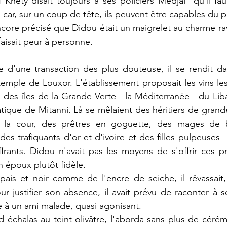
 Khéty disait toujours à ses policiers Medjaï  qu'il fau
car, sur un coup de tête, ils peuvent être capables du p
ore précisé que Didou était un maigrelet au charme ravag
 faisait peur à personne.
te d'une transaction des plus douteuse, il se rendit da
emple de Louxor. L'établissement proposait les vins les 
, des îles de la Grande Verte - la Méditerranée - du Li
atique de Mitanni. Là se mêlaient des héritiers de grande
e la cour, des prêtres en goguette, des mages de b
es trafiquants d'or et d'ivoire et des filles pulpeuses 
rants. Didou n'avait pas les moyens de s'offrir ces pr
un époux plutôt fidèle.
pais et noir comme de l'encre de seiche, il rêvassait,
r justifier son absence, il avait prévu de raconter à s
ite à un ami malade, quasi agonisant. 
chalas au teint olivâtre, l'aborda sans plus de cérémoni