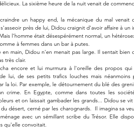
élicieux. La sixième heure de la nuit venait de commence
craindre un happy end, la mécanique du mal venait de
asseoir près de lui, Didou craignit d'avoir affaire à un in
 Mais l'homme était désespérément normal, un hétérosex
 homme à femmes dans un bar à putes.
en main, Didou n'en menait pas large. Il sentait bien q
 très clair.
cha encore et lui murmura à l'oreille des propos qui l
 de lui, de ses petits trafics louches mais néanmoins p
r la loi. Par exemple, le détournement du blé des grenier
 crime. En Egypte, comme dans toutes les sociétés 
voleurs et on laissait gambader les grands... Didou se vi
u du désert, cerné par les charognards.  Il imagina sa ve
ménage avec un sémillant scribe du Trésor. Elle dispos
 qu'elle convoitait.