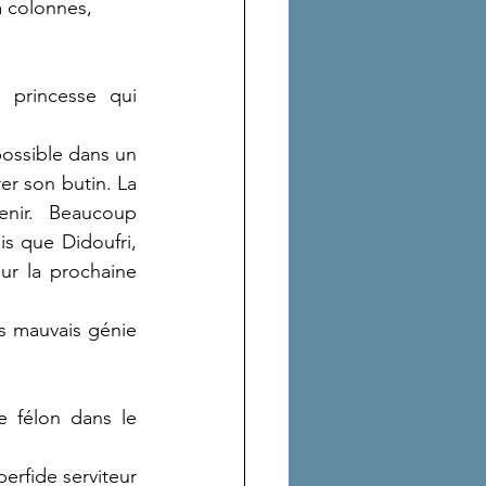
à colonnes, 
 princesse qui 
possible dans un 
rer son butin. La 
nir. Beaucoup 
s que Didoufri, 
r la prochaine 
s mauvais génie 
 félon dans le 
rfide serviteur 