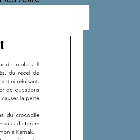
t
ur de tombes. Il 
és, du recel de 
ant ni reluisant.
r de questions 
 causer la perte 
s du crocodile 
ressus ad uterum 
'Amon à Karnak.