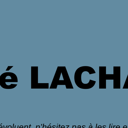
é LAC
voluent, n'hésitez pas à les lire et