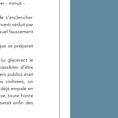
r - minuit -.
 s'enclencher. 
verti séduit par 
uel faussement 
ue se préparait 
ui glacèrent le 
assibles d'être 
s publics était 
civilisées, on 
t déjà empalé en 
uve, toute honte 
erait enfin des 