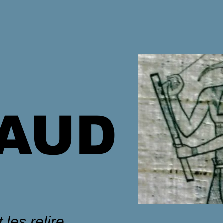
HAUD
 les relire