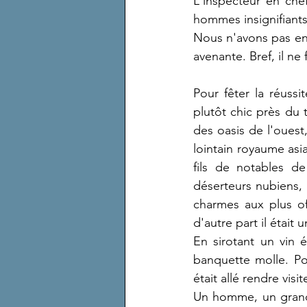
L'inspecteur en chef
hommes insignifiants 
Nous n'avons pas enc
avenante. Bref, il ne
Pour fêter la réussi
plutôt chic près du t
des oasis de l'ouest
lointain royaume asi
fils de notables d
déserteurs nubiens, d
charmes aux plus off
d'autre part il était 
En sirotant un vin é
banquette molle. Pou
était allé rendre vis
Un homme, un grand é