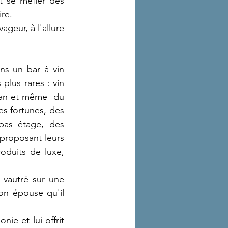
t se méfier des 
ire.
eur, à l'allure 
ns un bar à vin 
plus rares : vin 
ban et même  du 
s fortunes, des 
as étage, des 
 proposant leurs 
oduits de luxe, 
 vautré sur une 
on épouse qu'il 
e et lui offrit 