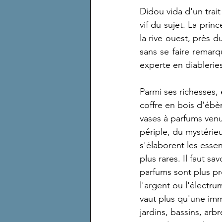
Didou vida d'un trait
vif du sujet. La prin
la rive ouest, près d
sans se faire remarq
experte en diablerie
Parmi ses richesses, 
coffre en bois d'ébè
vases à parfums venu
périple, du mystérie
s'élaborent les esse
plus rares. Il faut sa
parfums sont plus pré
l'argent ou l'électr
vaut plus qu'une im
jardins, bassins, arb