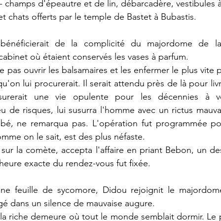
- champs d'épeautre et de lin, débarcadère, vestibules 
t chats offerts par le temple de Bastet à Bubastis.
 bénéficierait de la complicité du majordome de la
e cabinet où étaient conservés les vases à parfum.
e pas ouvrir les balsamaires et les enfermer le plus vite 
qu'on lui procurerait. Il serait attendu près de là pour liv
surerait une vie opulente pour les décennies à ve
 de risques, lui susurra l'homme avec un rictus mauvai
bé, ne remarqua pas. L'opération fut programmée pou
omme on le sait, est des plus néfaste.
 sur la comète, accepta l'affaire en priant Bebon, un de
'heure exacte du rendez-vous fut fixée. 
e feuille de sycomore, Didou rejoignit le majordome
ngé dans un silence de mauvaise augure.
 la riche demeure où tout le monde semblait dormir. Le pe