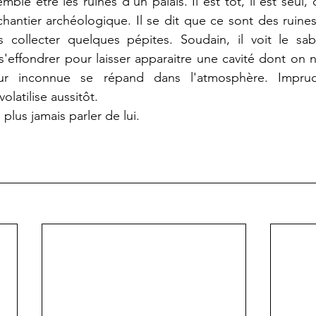
emble être les ruines d'un palais. Il est tôt, il est seul, 
chantier archéologique. Il se dit que ce sont des ruines
 collecter quelques pépites. Soudain, il voit le sab
 s'effondrer pour laisser apparaitre une cavité dont on n
r inconnue se répand dans l'atmosphère. Impruden
latilise aussitôt.
plus jamais parler de lui.