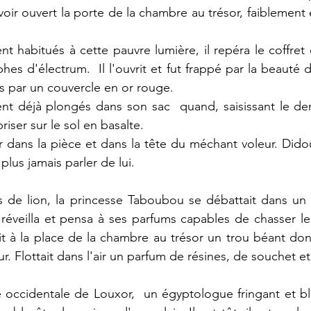
oir ouvert la porte de la chambre au trésor, faiblement é
t habitués à cette pauvre lumière, il repéra le coffret
hes d'électrum.  Il l'ouvrit et fut frappé par la beauté 
 par un couvercle en or rouge. 
nt déjà plongés dans son sac  quand, saisissant le dernie
riser sur le sol en basalte.
 dans la pièce et dans la tête du méchant voleur. Didou 
lus jamais parler de lui.
s de lion, la princesse Taboubou se débattait dans un 
 réveilla et pensa à ses parfums capables de chasser l
 vit à la place de la chambre au trésor un trou béant do
. Flottait dans l'air un parfum de résines, de souchet et
ive occidentale de Louxor,  un égyptologue fringant et 