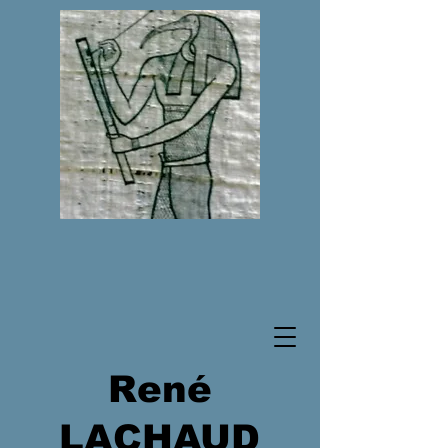
René
LACHAUD