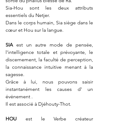
sortie du phallus blessé de Râ.
Sia-Hou sont les deux attributs 
essentiels du Netjer.
Dans le corps humain, Sia siège dans le 
cœur et Hou sur la langue.
SIA
 est un autre mode de pensée, 
l'intelligence totale et prévoyante, le 
discernement, la faculté de perception, 
la connaissance intuitive menant à la 
sagesse.
Grâce à lui, nous pouvons saisir 
instantanément les causes d' un 
événement .
Il est associé à Djéhouty-Thot.
HOU 
est le Verbe créateur 
démiurgique, la pensée créatrice, 
ordonnatrice, l'ensemble des 