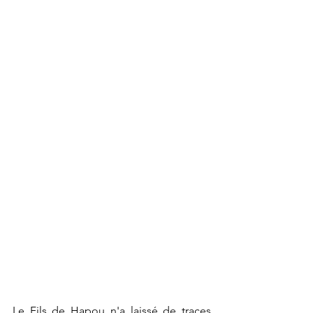
Le Fils de Hapou n'a laissé de traces 