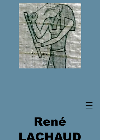
René
LACHAUD