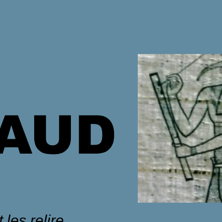
HAUD
 les relire