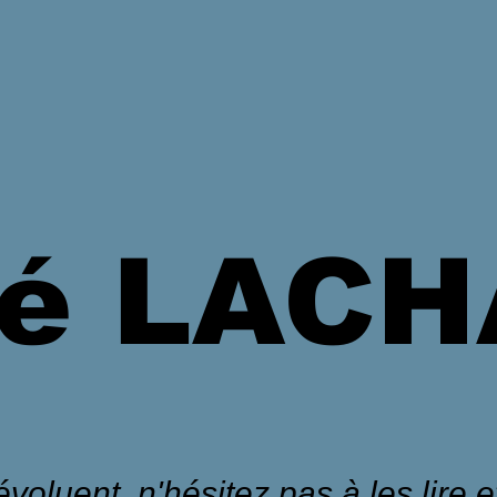
é LAC
voluent, n'hésitez pas à les lire et