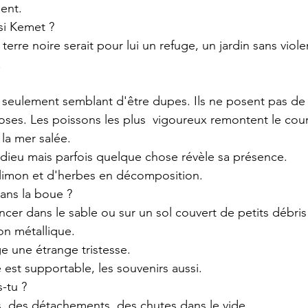
ent.
isi Kemet ?
e terre noire serait pour lui un refuge, un jardin sans vio
.
t seulement semblant d'être dupes. Ils ne posent pas de
 choses. Les poissons les plus  vigoureux remontent le cour
 la mer salée.
e dieu mais parfois quelque chose révèle sa présence.
 limon et d'herbes en décomposition.
ans la boue ?
ncer dans le sable ou sur un sol couvert de petits débris
son métallique.
 une étrange tristesse.
e est supportable, les souvenirs aussi.
-tu ?
, des détachements, des chutes dans le vide.