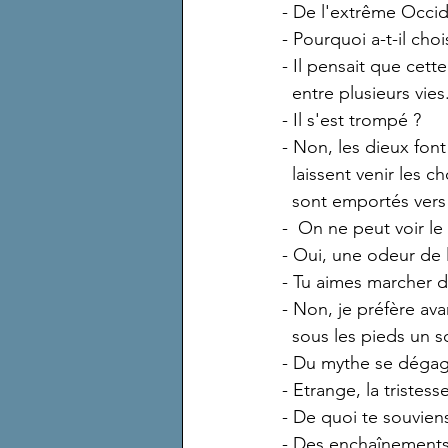
- De l'extrême Occid
- Pourquoi a-t-il cho
- Il pensait que cett
  entre plusieurs vies
- Il s'est trompé ?
- Non, les dieux fon
  laissent venir les
  sont emportés vers
-  On ne peut voir l
- Oui, une odeur de
- Tu aimes marcher d
- Non, je préfère ava
  sous les pieds un 
- Du mythe se dégage
- Etrange, la tristess
- De quoi te souviens
- Des enchaînements