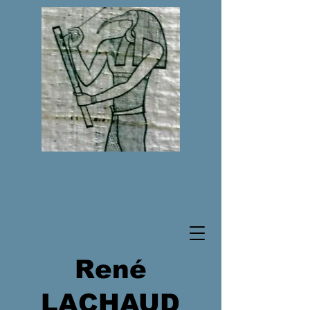
René
LACHAUD