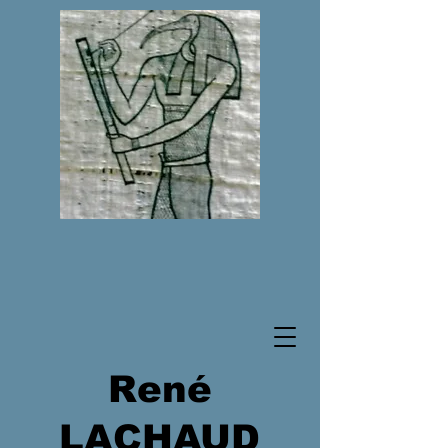
René
LACHAUD