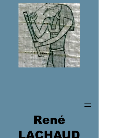
René
LACHAUD