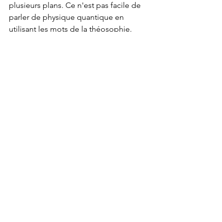
plusieurs plans. Ce n'est pas facile de 
parler de physique quantique en 
utilisant les mots de la théosophie. 
Nous n'allons pas pour autant nous 
mettre la rate au court-bouillon.
Voir tout
Posts récents