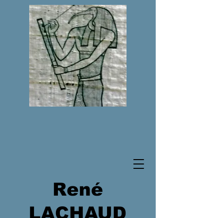
René
LACHAUD