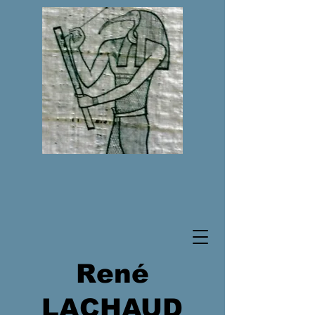
René
LACHAUD