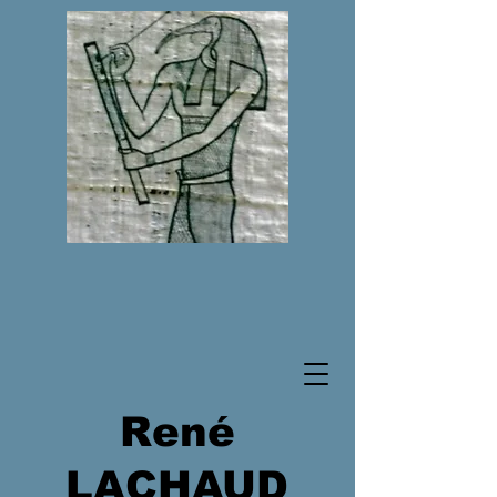
René
LACHAUD