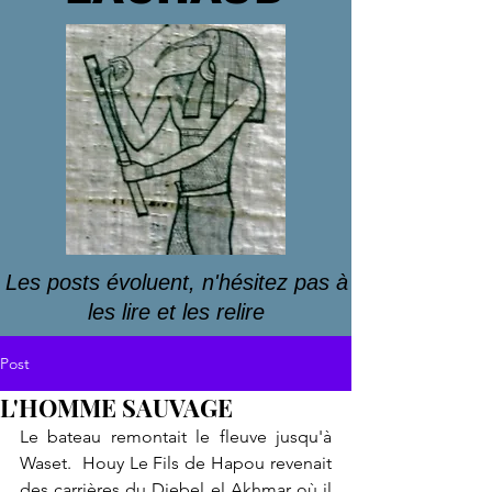
Les posts évoluent, n'hésitez pas à
les lire et les relire
Post
L'HOMME SAUVAGE
Le bateau remontait le fleuve jusqu'à 
Waset.  Houy Le Fils de Hapou revenait 
des carrières du Djebel el Akhmar où il 