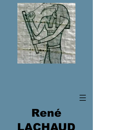
René
LACHAUD