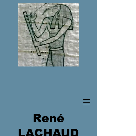
René
LACHAUD