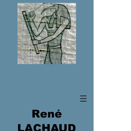
René
LACHAUD