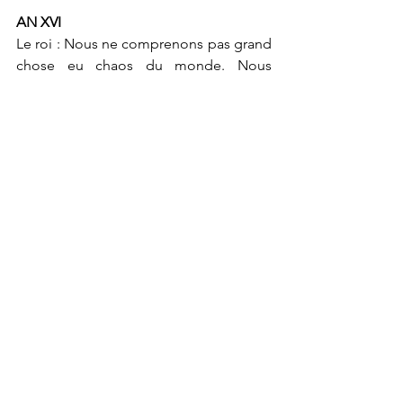
AN XVI
Le roi : Nous ne comprenons pas grand 
chose eu chaos du monde. Nous 
n'écoutons pas assez le bruissement du 
vent dans les palmes. Le Fils de Hapou 
me conseillait de ne pas être indifférent 
au monde mais de le tenir à une 
distance respectable. Ne fondez votre 
existence ni sur l'immobilité ni sur 
l'agitation. La lumière de l'ITN n'est 
jamais blessante, le choix de fermer les 
yeux est toujours possible.
Je ne regrette rien de mes choix, 
avouais-je au roi. Je resterai jusqu'au 
bout avec toi, je te suivrai dans la 
Douat.
Nous buvions dans des coupes 
d'albâtre qui donnaient au vin un goût 