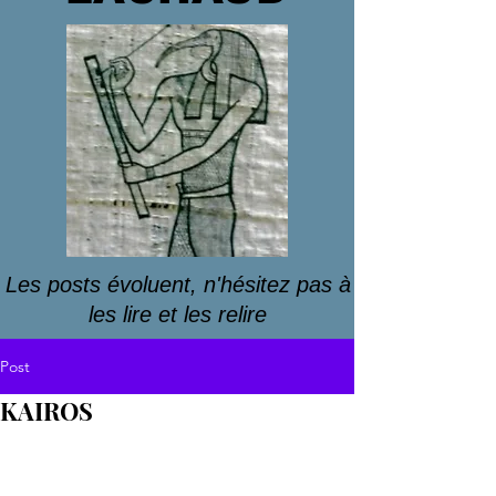
Les posts évoluent, n'hésitez pas à
les lire et les relire
Post
KAIROS