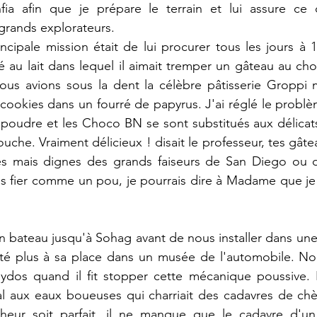
ia afin que je prépare le terrain et lui assure ce co
 grands explorateurs.
cipale mission était de lui procurer tous les jours à 
é au lait dans lequel il aimait tremper un gâteau au choc
us avions sous la dent la célèbre pâtisserie Groppi 
cookies dans un fourré de papyrus. J'ai réglé le problè
n poudre et les Choco BN se sont substitués aux délicats 
uche. Vraiment délicieux ! disait le professeur, tes gât
s mais dignes des grands faiseurs de San Diego ou de
s fier comme un pou, je pourrais dire à Madame que je n'a
 bateau jusqu'à Sohag avant de nous installer dans une 
 été plus à sa place dans un musée de l'automobile. No
dos quand il fit stopper cette mécanique poussive. 
l aux eaux boueuses qui charriait des cadavres de chèv
ur soit parfait, il ne manque que le cadavre d'un s