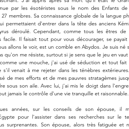
ascinant. J'ai appris après sa mort qu'il était le Gra
nue par les ésotéristes sous le nom des Enfants de l
27 membres. Sa connaissance globale de la langue pha
i permettaient d'entrer dans la tête des anciens Kémiti
pyrus déroulé. Cependant, comme tous les êtres de c
 facile. Il faisait tout pour vous décourager, se payait
ous allons le voir, est un comble en Abydos. Je suis né 
as qu'on me résiste, surtout si je sens que le jeu en vaut 
é comme une mouche, j'ai usé de séduction et tout fait 
s'il venait à me rejeter dans les ténèbres extérieures.
é de mes efforts et de mes pauvres stratagèmes jusqu'a
 sous son aile. Avec lui, j'ai mis le doigt dans l'engre
tout jamais le contrôle d'une vie tranquille et raisonnable.
es années, sur les conseils de son épouse, il 
ypte pour l'assister dans ses recherches sur le ter
plus surprenantes. Son épouse, alors très fatiguée et 