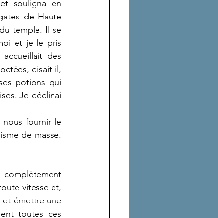
et souligna en 
gates de Haute 
u temple. Il se 
i et je le pris 
accueillait des 
tées, disait-il, 
 ses potions qui 
es. Je déclinai 
nous fournir le 
risme de masse. 
r, complètement 
ute vitesse et, 
r et émettre une 
nt toutes ces 