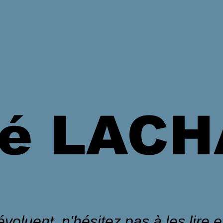
é LAC
voluent, n'hésitez pas à les lire et