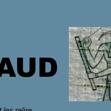
HAUD
 les relire