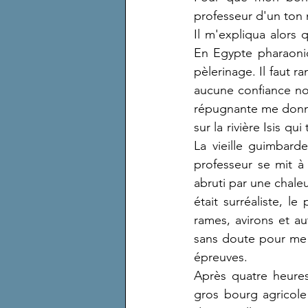
professeur d'un ton 
Il m'expliqua alors q
En Egypte pharaoniq
pèlerinage. Il faut r
aucune confiance nou
répugnante me donna
sur la rivière Isis q
La vieille guimbard
professeur se mit 
abruti par une chaleu
était surréaliste, le
rames, avirons et a
sans doute pour me p
épreuves.
Après quatre heures
gros bourg agricole