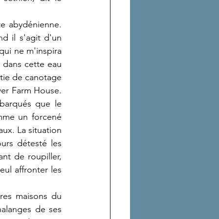
te abydénienne.  
il s'agit d'un 
qui ne m'inspira 
 dans cette eau 
tie de canotage 
iver Farm House. 
barqués que le 
mme un forcené 
ux. La situation 
ours détesté les 
t de roupiller, 
l affronter les 
res maisons du 
alanges de ses 