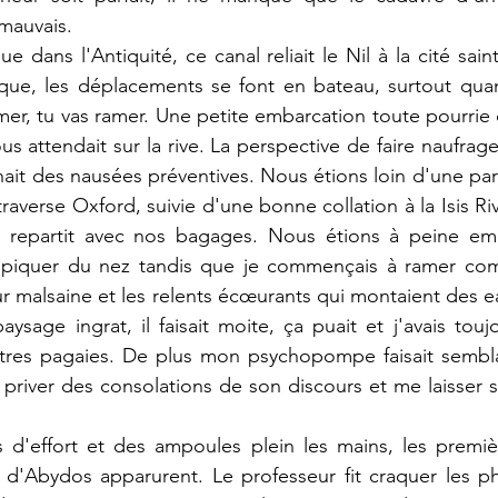
mauvais.
ue dans l'Antiquité, ce canal reliait le Nil à la cité sain
ue, les déplacements se font en bateau, surtout quand 
amer, tu vas ramer. Une petite embarcation toute pourrie 
s attendait sur la rive. La perspective de faire naufrage
it des nausées préventives. Nous étions loin d'une par
ui traverse Oxford, suivie d'une bonne collation à la Isis R
e repartit avec nos bagages. Nous étions à peine em
à piquer du nez tandis que je commençais à ramer co
r malsaine et les relents écœurants qui montaient des ea
 paysage ingrat, il faisait moite, ça puait et j'avais touj
utres pagaies. De plus mon psychopompe faisait semblan
river des consolations de son discours et me laisser seu
 d'effort et des ampoules plein les mains, les premiè
 d'Abydos apparurent. Le professeur fit craquer les ph