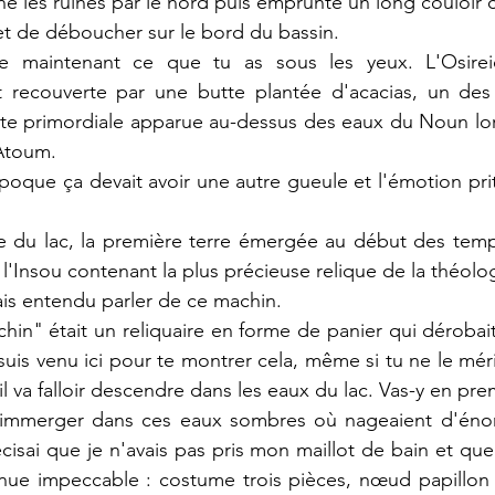
 les ruines par le nord puis emprunté un long couloir c
 et de déboucher sur le bord du bassin.
 maintenant ce que tu as sous les yeux. L'Osireio
it recouverte par une butte plantée d'acacias, un des 
te primordiale apparue au-dessus des eaux du Noun lors
Atoum.
époque ça devait avoir une autre gueule et l'émotion prit
tre du lac, la première terre émergée au début des temp
lé l'Insou contenant la plus précieuse relique de la théolo
mais entendu parler de ce machin.
in" était un reliquaire en forme de panier qui dérobait à
uis venu ici pour te montrer cela, même si tu ne le méri
 il va falloir descendre dans les eaux du lac. Vas-y en prem
'immerger dans ces eaux sombres où nageaient d'énor
cisai que je n'avais pas pris mon maillot de bain et que 
ue impeccable : costume trois pièces, nœud papillon as