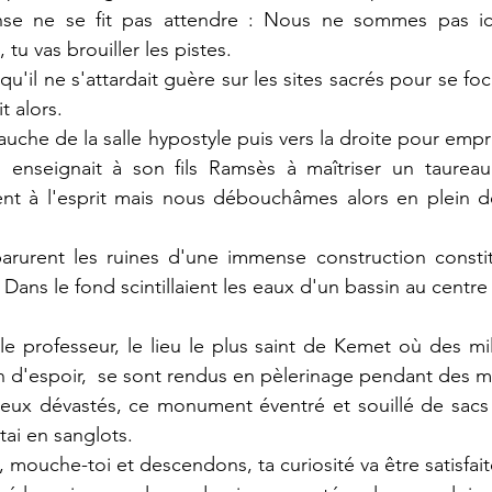
nse ne se fit pas attendre : Nous ne sommes pas ici
 tu vas brouiller les pistes.
u'il ne s'attardait guère sur les sites sacrés pour se focal
t alors. 
 gauche de la salle hypostyle puis vers la droite pour empr
 enseignait à son fils Ramsès à maîtriser un taureau 
nt à l'esprit mais nous débouchâmes alors en plein dé
rurent les ruines d'une immense construction consti
 Dans le fond scintillaient les eaux d'un bassin au centre 
 le professeur, le lieu le plus saint de Kemet où des mil
in d'espoir,  se sont rendus en pèlerinage pendant des mi
ieux dévastés, ce monument éventré et souillé de sacs 
atai en sanglots.
, mouche-toi et descendons, ta curiosité va être satisfait