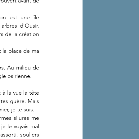
ouvert avant de 
n est une île 
arbres d'Ousir. 
 de la création 
 la place de ma 
s. Au milieu de 
gie osirienne.
 la vue la tête 
tes guère. Mais 
ier, je te suis.
mes silures me 
je le voyais mal 
sorti, souliers 