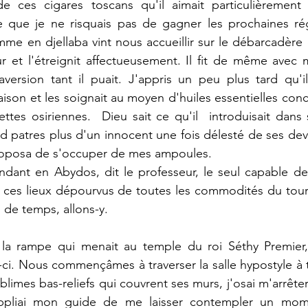
e ces cigares toscans qu'il aimait particulièrement 
 que je ne risquais pas de gagner les prochaines ré
e en djellaba vint nous accueillir sur le débarcadère d
ur et l'étreignit affectueusement. Il fit de même avec mo
ersion tant il puait. J'appris un peu plus tard qu'il 
son et les soignait au moyen d'huiles essentielles concoc
ettes osiriennes.  Dieu sait ce qu'il  introduisait dans
d patres plus d'un innocent une fois délesté de ses devis
proposa de s'occuper de mes ampoules.
dant en Abydos, dit le professeur, le seul capable de 
en ces lieux dépourvus de toutes les commodités du tou
de temps, allons-y.
ilai la rampe qui menait au temple du roi Séthy Premie
-ci. Nous commençâmes à traverser la salle hypostyle à to
limes bas-reliefs qui couvrent ses murs, j'osai m'arrête
uppliai mon guide de me laisser contempler un mome