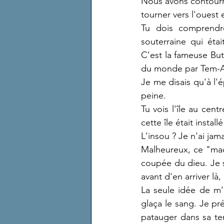
Nous avons contourné
tourner vers l'ouest
Tu dois comprendre
souterraine qui éta
C'est la fameuse But
du monde par Tem-
Je me disais qu'à l'
peine.
Tu vois l'île au cen
cette île était instal
L'insou ? Je n'ai ja
Malheureux, ce "mach
coupée du dieu. Je s
avant d'en arriver là,
La seule idée de m
glaça le sang. Je pré
patauger dans sa ten