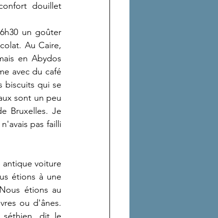
nfort douillet 
16h30 un goûter 
olat. Au Caire, 
mais en Abydos 
me avec du café 
biscuits qui se 
eaux sont un peu 
 Bruxelles. Je 
vais pas failli 
antique voiture 
us étions à une 
Nous étions au 
res ou d'ânes.  
éthien, dit le 