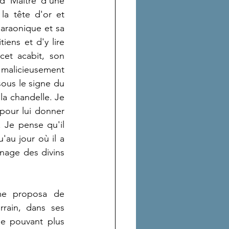
nd Maître d'une 
a tête d'or et 
raonique et sa 
ens et d'y lire 
et acabit, son 
 malicieusement 
sous le signe du 
la chandelle. Je 
pour lui donner 
 Je pense qu'il 
u jour où il a 
nage des divins 
me proposa de 
rain, dans ses 
ne pouvant plus 