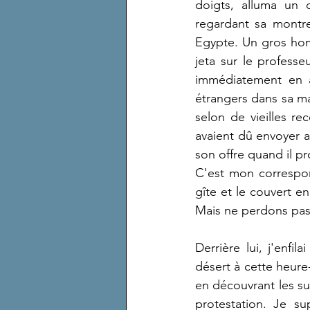
doigts, alluma un d
regardant sa montre
Egypte. Un gros homm
jeta sur le professe
immédiatement en av
étrangers dans sa mai
selon de vieilles rec
avaient dû envoyer a
son offre quand il 
C'est mon correspon
gîte et le couvert 
Mais ne perdons pas 
Derrière lui, j'enf
désert à cette heure
en découvrant les sub
protestation. Je s