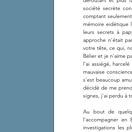
déroutant et plus f
société secrète con
comptant seulement 
mémoire eidétique lu
leurs secrets à pa
approche n'était pas
votre tête, ce qui, n
Bélier et je n'aime p
l'ai assiégé, harcel
mauvaise conscience 
s'est beaucoup amus
décidé de me prendre
signes, j'ai perdu à 
Au bout de quelqu
l'accompagner en Eg
investigations les 