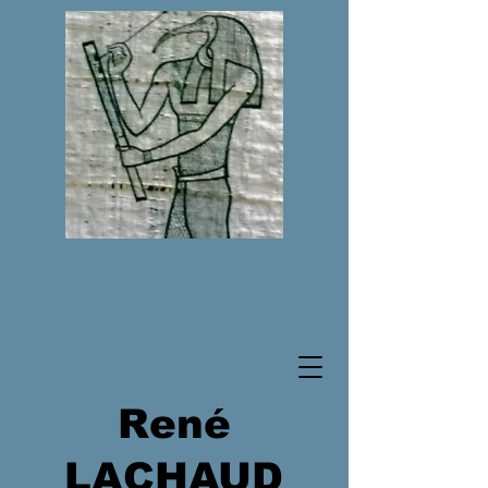
René
LACHAUD