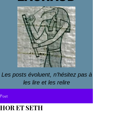
Les posts évoluent, n'hésitez pas à
les lire et les relire
Post
HOR ET SETH