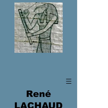
René
LACHAUD