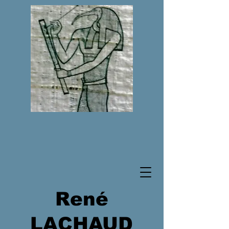
René
LACHAUD