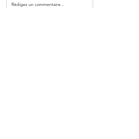
Rédigez un commentaire...
UN ROYAUME EN
GESTATION
Vos commentaires,
échanges et questions
Prénom
Nom
E-mail