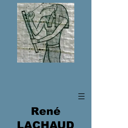
René
LACHAUD