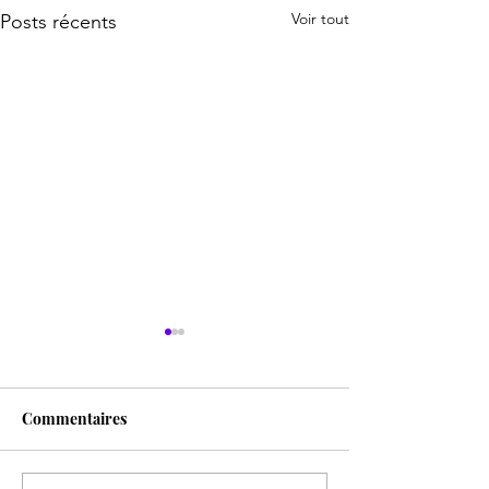
Voir tout
Posts récents
Commentaires
LE FEU D'EGYP