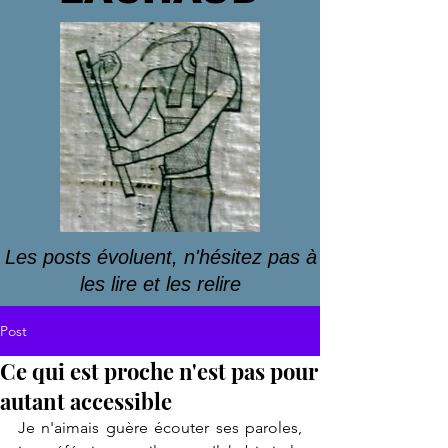
Les posts évoluent, n'hésitez pas à
les lire et les relire
Post
Ce qui est proche n'est pas pour
autant accessible
Je n'aimais guère écouter ses paroles, 