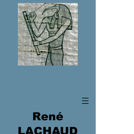
René
LACHAUD