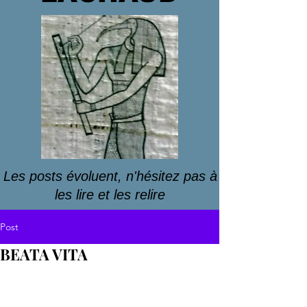
Les posts évoluent, n'hésitez pas à
les lire et les relire
Post
BEATA VITA