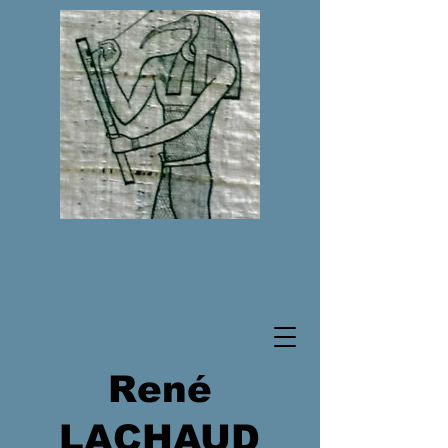
René
LACHAUD