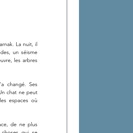
ak. La nuit, il 
des, un séisme 
vre, les arbres 
'a changé. Ses 
Un chat ne peut 
les espaces où 
ace, de ne plus 
 choses qui se 