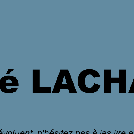
é LAC
voluent, n'hésitez pas à les lire et