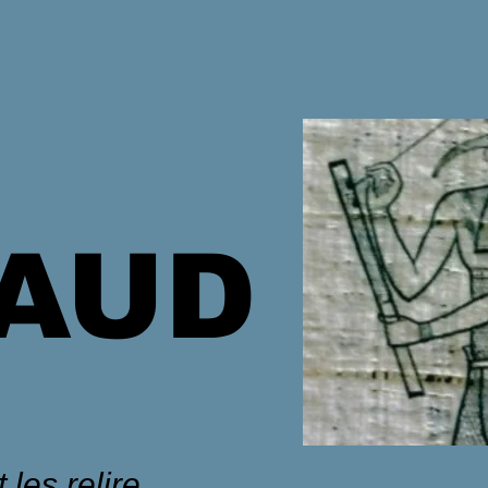
HAUD
 les relire