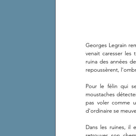
Georges Legrain remo
venait caresser les
ruina des années de 
repoussèrent, l'omb
Pour le félin qui 
moustaches détectent
pas voler comme un
d'ordinaire se meuven
Dans les ruines, il 
retrouver son chem