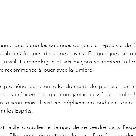
nta une à une les colonnes de la salle hypostyle de Karn
 tambours frappés de signes divins. En quelques secon
travail. L'archéologue et ses maçons se remirent à l'œu
re recommença à jouer avec la lumière.
se promène dans un effondrement de pierres, rien n
 les crépitements qui n'ont jamais cessé de circuler. 
 oiseau mais il sait se déplacer en ondulant dans 
t les Esprits.
est facile d'oublier le temps, de se perdre dans l'esp
in. Elles nous permettent de faire l'expérience des