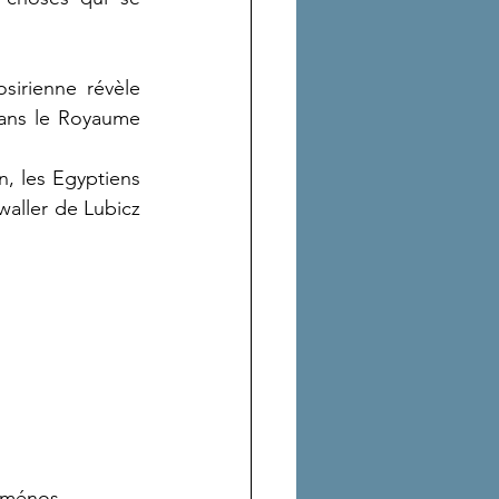
irienne révèle 
ans le Royaume 
, les Egyptiens 
waller de Lubicz 
téménos 