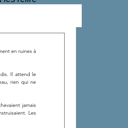
nt en ruines à 
s. Il attend le 
u, rien qui ne 
evaient jamais 
struisaient. Les 