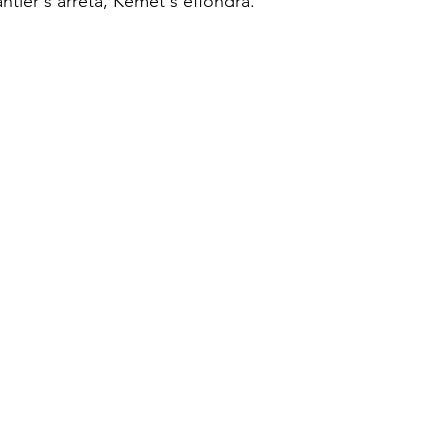
ntier s'arrêta, Kemet s'effondra.