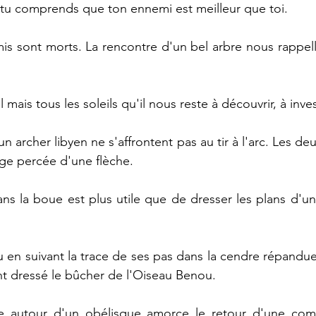
 tu comprends que ton ennemi est meilleur que toi.
s sont morts. La rencontre d'un bel arbre nous rappell
l mais tous les soleils qu'il nous reste à découvrir, à inves
n archer libyen ne s'affrontent pas au tir à l'arc. Les de
ge percée d'une flèche.
ans la boue est plus utile que de dresser les plans d'une
eu en suivant la trace de ses pas dans la cendre répandu
ent dressé le bûcher de l'Oiseau Benou.
e autour d'un obélisque amorce le retour d'une comè