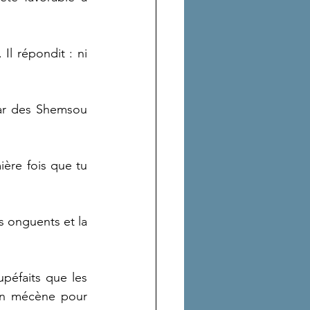
Il répondit : ni 
ar des Shemsou 
ère fois que tu 
 onguents et la 
péfaits que les 
un mécène pour 