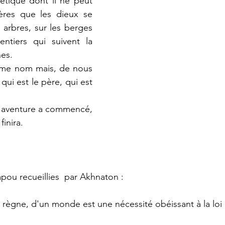
étique dont il ne peut 
ères que les dieux se 
arbres, sur les berges 
ntiers qui suivent la 
es.
me nom mais, de nous 
qui est le père, qui est 
l'aventure a commencé, 
finira.
pou recueillies  par Akhnaton : 
n règne, d'un monde est une nécessité obéissant à la loi 