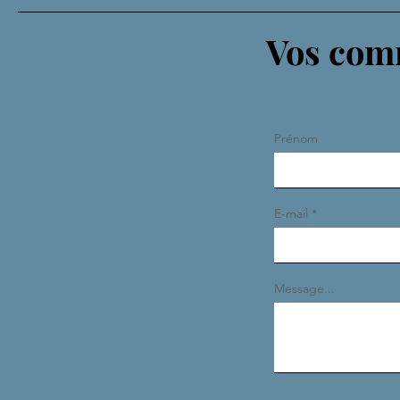
Vos comm
Prénom
E-mail
Message...