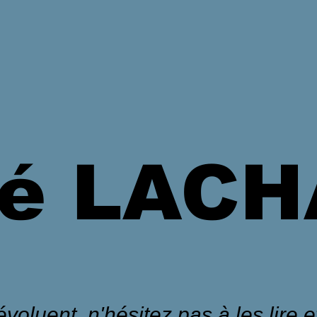
é LAC
voluent, n'hésitez pas à les lire et