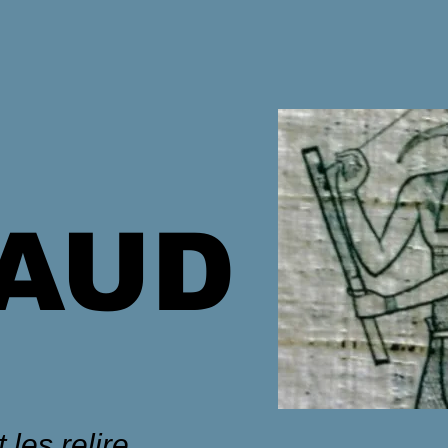
HAUD
 les relire