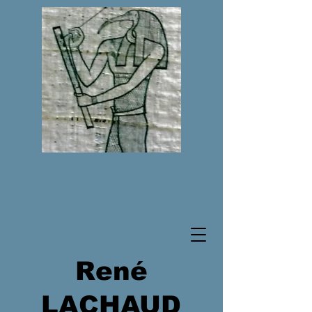
René
LACHAUD