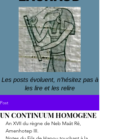
Les posts évoluent, n'hésitez pas à
les lire et les relire
Post
UN CONTINUUM HOMOGENE
An XVII du règne de Neb Maât Rê, 
Amenhotep III.
Notes du Fils de Hapou touchant à la 