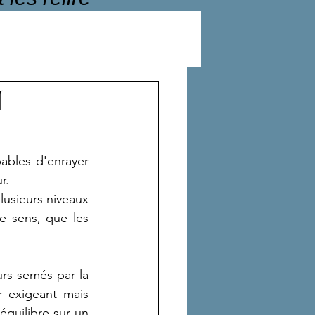
N
ables d'enrayer 
r.
usieurs niveaux 
 sens, que les 
rs semés par la 
 exigeant mais 
quilibre sur un 