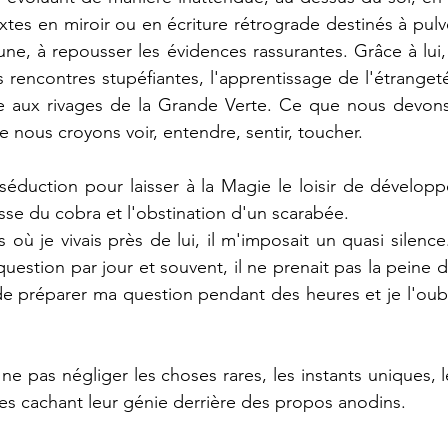
textes en miroir ou en écriture rétrograde destinés à pulvér
e, à repousser les évidences rassurantes. Grâce à lui,
es rencontres stupéfiantes, l'apprentissage de l'étrange
te aux rivages de la Grande Verte. Ce que nous devons 
 nous croyons voir, entendre, sentir, toucher.
a séduction pour laisser à la Magie le loisir de développ
esse du cobra et l'obstination d'un scarabée.
où je vivais près de lui, il m'imposait un quasi silence. 
uestion par jour et souvent, il ne prenait pas la peine 
de préparer ma question pendant des heures et je l'oub
à ne pas négliger les choses rares, les instants uniques, l
tres cachant leur génie derrière des propos anodins.