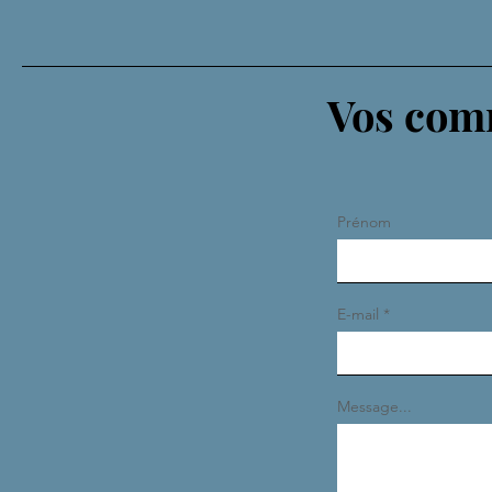
Vos comm
Prénom
E-mail
Message...