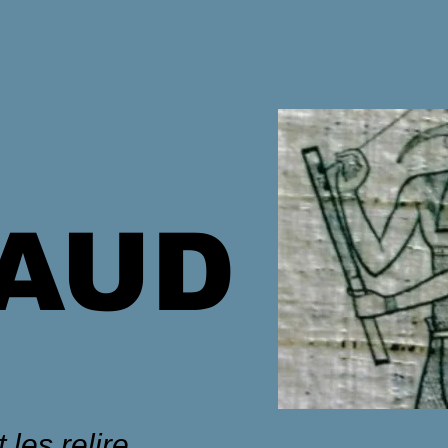
HAUD
 les relire