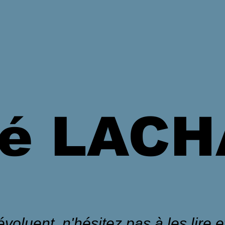
é LAC
voluent, n'hésitez pas à les lire et