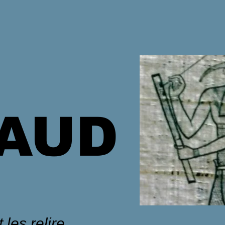
HAUD
 les relire