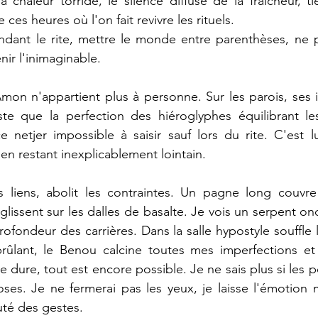
 chaleur torride, le silence diffuse de la fraîcheur, tie
ces heures où l'on fait revivre les rituels.
ndant le rite, mettre le monde entre parenthèses, ne p
nir l'inimaginable.
mon n'appartient plus à personne. Sur les parois, ses 
ste que la perfection des hiéroglyphes équilibrant les
netjer impossible à saisir sauf lors du rite. C'est lu
en restant inexplicablement lointain.
s liens, abolit les contraintes. Un pagne long couvre
s glissent sur les dalles de basalte. Je vois un serpent ond
rofondeur des carrières. Dans la salle hypostyle souffle 
ûlant, le Benou calcine toutes mes imperfections et m
e dure, tout est encore possible. Je ne sais plus si les 
ses. Je ne fermerai pas les yeux, je laisse l'émotion m'
uté des gestes.