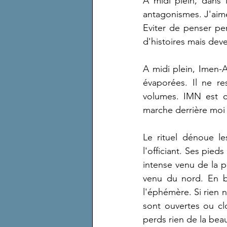
A midi plein, dans la
antagonismes. J'aime 
Eviter de penser pe
d'histoires mais deve
A midi plein, Imen-A
évaporées. Il ne re
volumes. IMN est ce 
marche derrière moi 
Le rituel dénoue le
l'officiant. Ses pied
intense venu de la p
venu du nord. En br
l'éphémère. Si rien n
sont ouvertes ou clo
perds rien de la bea