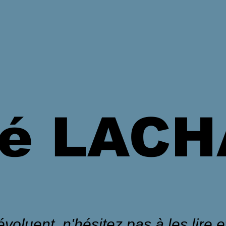
é LAC
voluent, n'hésitez pas à les lire et