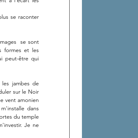
nt à l'écart les 
lus se raconter 
images  se sont 
 formes et les 
i peut-être qui 
 les jambes de 
uler sur le Noir 
le vent amonien 
'installe dans 
portes du temple 
investir. Je ne 