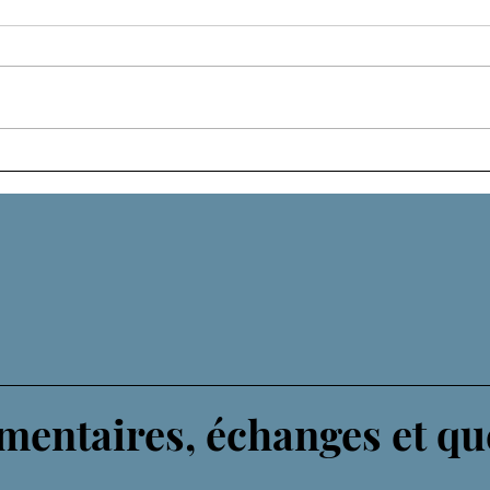
LE 
UN ROYAUME EN
GESTATION
entaires, échanges et qu