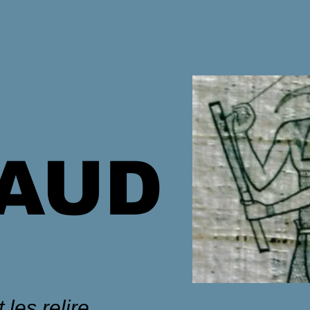
HAUD
 les relire