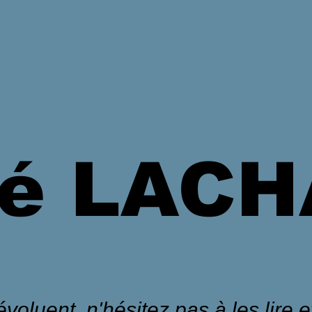
é LAC
voluent, n'hésitez pas à les lire et