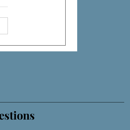
FEU D'EGYPTE
estions