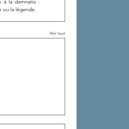
s à la damnatio 
e ou la légende.
Voir tout