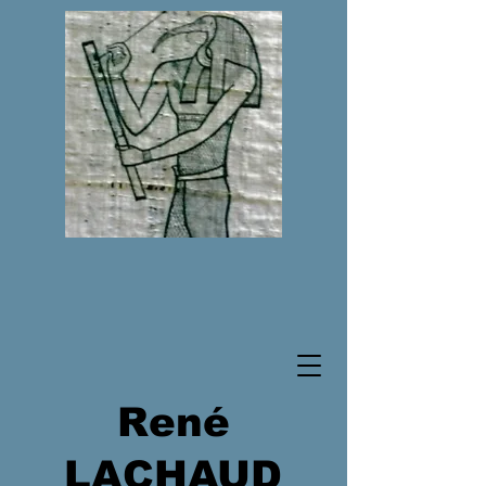
René
LACHAUD