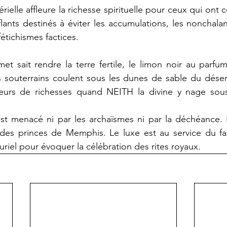
rielle affleure la richesse spirituelle pour ceux qui ont c
lants destinés à éviter les accumulations, les nonchalanc
fétichismes factices.
t sait rendre la terre fertile, le limon noir au parfu
 souterrains coulent sous les dunes de sable du désert 
eurs de richesses quand NEITH la divine y nage sous
est menacé ni par les archaïsmes ni par la déchéance. 
 des princes de Memphis. Le luxe est au service du fa
luriel pour évoquer la célébration des rites royaux.