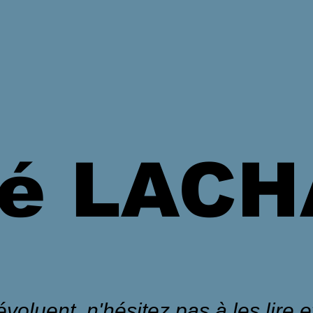
é LAC
voluent, n'hésitez pas à les lire et