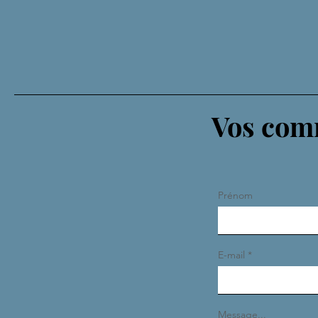
Vos comm
Prénom
E-mail
Message...