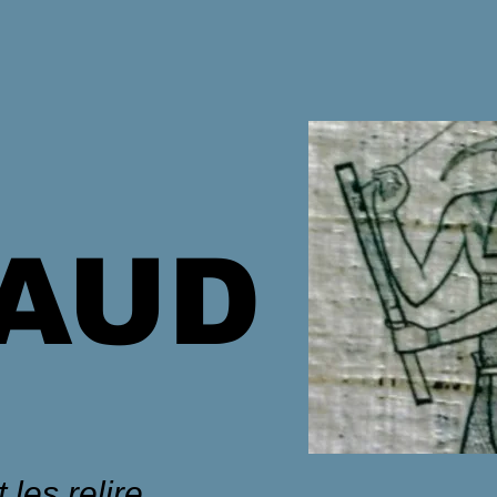
HAUD
 les relire