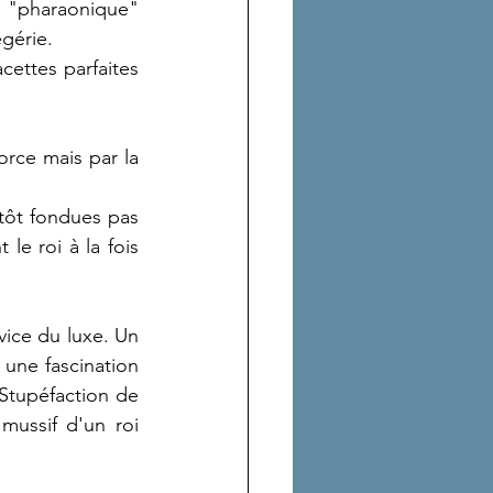
e "pharaonique" 
gérie.
cettes parfaites 
orce mais par la 
ntôt fondues pas 
e roi à la fois 
vice du luxe. Un 
 une fascination 
Stupéfaction de 
ussif d'un roi 