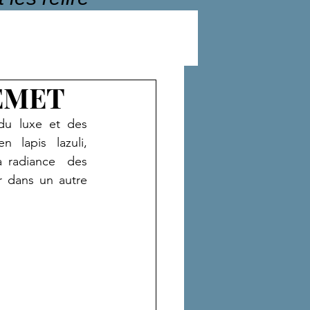
EMET
u luxe et des  
lapis lazuli, 
a radiance  des 
 dans un autre 