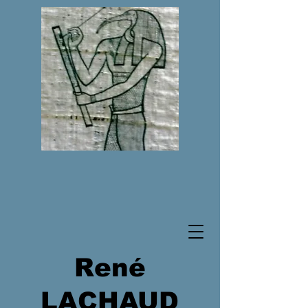
René
LACHAUD