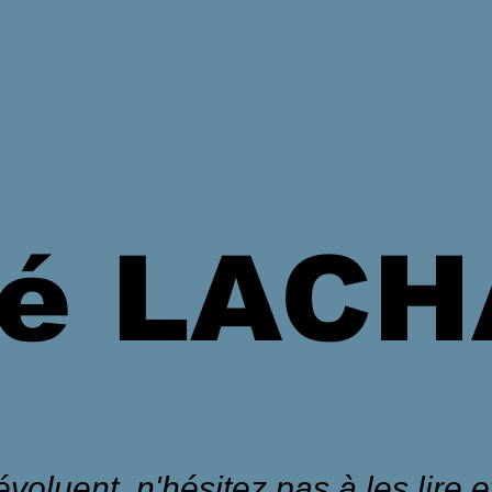
é LAC
voluent, n'hésitez pas à les lire et