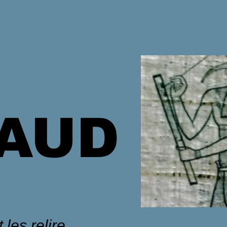
HAUD
 les relire