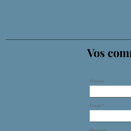
Vos comm
Prénom
E-mail
Message...