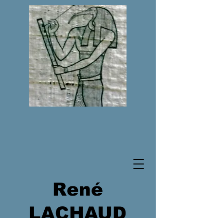
René
LACHAUD