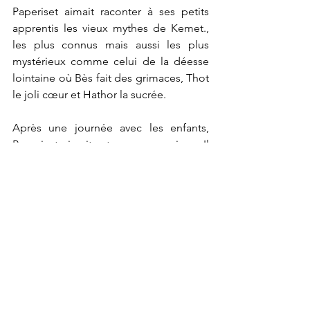
Paperiset aimait raconter à ses petits 
apprentis les vieux mythes de Kemet., 
les plus connus mais aussi les plus 
mystérieux comme celui de la déesse 
lointaine où Bès fait des grimaces, Thot 
le joli cœur et Hathor la sucrée.
Après une journée avec les enfants, 
Paperiset aimait retrouver sa maison. Il 
allumait un cigarillo, lisait le Waset 
Herald et envoyait des textos amusants 
à ses amis dispersés dans tout le 
royaume.
Voir tout
Posts récents