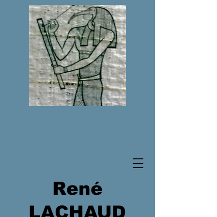
René
LACHAUD