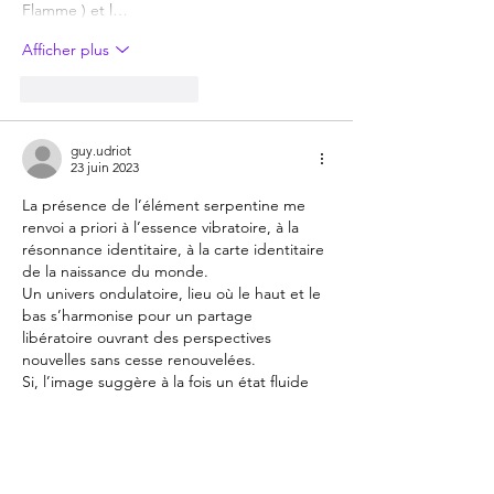
Flamme ) et l…
Afficher plus
J'aime
Répondre
guy.udriot
23 juin 2023
La présence de l’élément serpentine me 
renvoi a priori à l’essence vibratoire, à la 
résonnance identitaire, à la carte identitaire 
de la naissance du monde. 
Un univers ondulatoire, lieu où le haut et le 
bas s’harmonise pour un partage 
libératoire ouvrant des perspectives 
nouvelles sans cesse renouvelées.
Si, l’image suggère à la fois un état fluide 
et changeant du monde, il y a sous-jacent 
une volonté de maintenir une persistance 
contraire au vecteur essentiel de la Vie, 
oscillant entre protection…