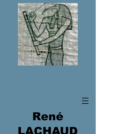
René
LACHAUD