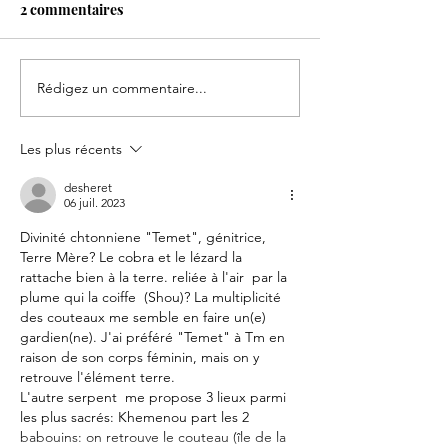
2 commentaires
LE FEU D'EGYP
Rédigez un commentaire...
UN ROYAUME EN
GESTATION
Les plus récents
desheret
06 juil. 2023
Divinité chtonniene "Temet", génitrice, 
Terre Mère? Le cobra et le lézard la 
rattache bien à la terre. reliée à l'air  par la 
plume qui la coiffe  (Shou)? La multiplicité 
des couteaux me semble en faire un(e) 
gardien(ne). J'ai préféré "Temet" à Tm en 
raison de son corps féminin, mais on y 
retrouve l'élément terre.
L'autre serpent  me propose 3 lieux parmi 
les plus sacrés: Khemenou part les 2 
babouins: on retrouve le couteau (île de la 