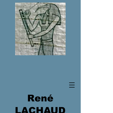
René
LACHAUD